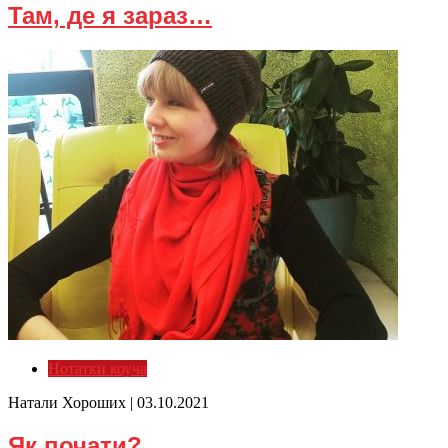
Там, де я зараз…
Нотатки коуча
Натали Хороших |
03.10.2021
Як почати?