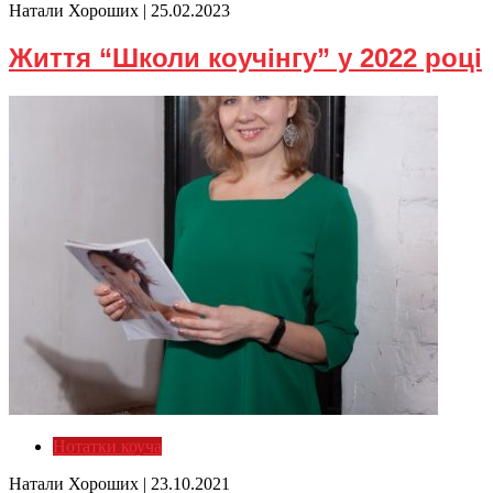
Натали Хороших |
25.02.2023
Життя “Школи коучінгу” у 2022 році
Нотатки коуча
Натали Хороших |
23.10.2021