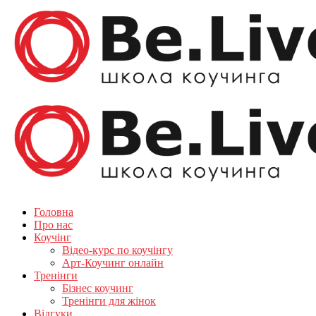
Головна
Про нас
Коучінг
Відео-курс по коучінгу
Арт-Коучинг онлайн
Тренінги
Бізнес коучинг
Тренінги для жінок
Відгуки