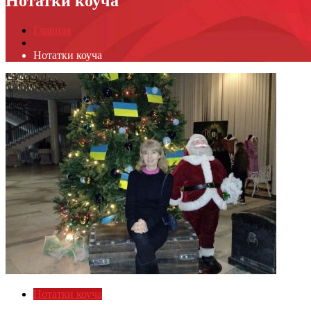
Нотатки коуча
Главная
Нотатки коуча
Нотатки коуча