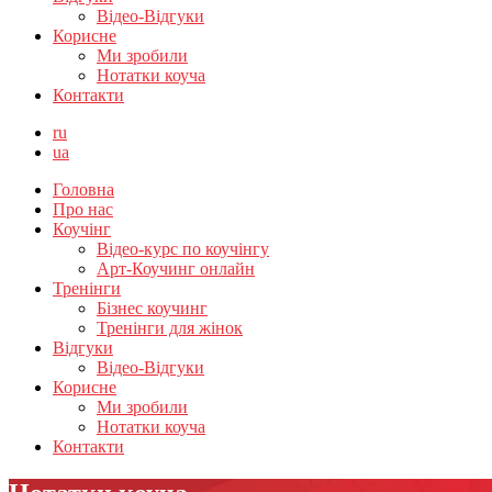
Відео-Відгуки
Корисне
Ми зробили
Нотатки коуча
Контакти
ru
ua
Головна
Про нас
Коучінг
Відео-курс по коучінгу
Арт-Коучинг онлайн
Тренінги
Бізнес коучинг
Тренінги для жінок
Відгуки
Відео-Відгуки
Корисне
Ми зробили
Нотатки коуча
Контакти