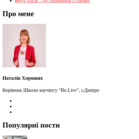
Коуч -сесія – це побачення з собою!
Про мене
Наталія Хороших
Керівник Школи коучінгу “Be.Live”, г.Дніпро
Популярні пости