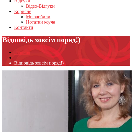
Відгуки
Відео-Відгуки
Корисне
Ми зробили
Нотатки коуча
Контакти
Відповідь зовсім поряд!)
Главная
Відповідь зовсім поряд!)