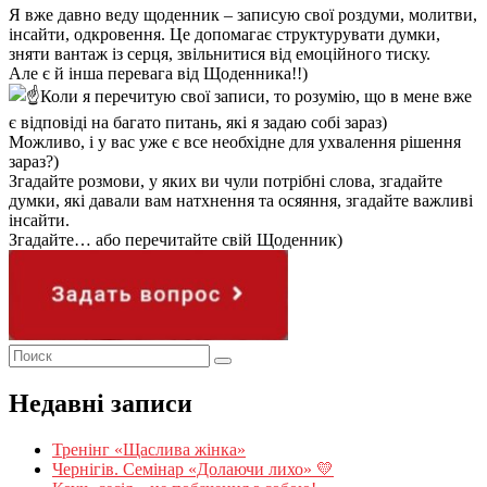
Я вже давно веду щоденник – записую свої роздуми, молитви,
інсайти, одкровення. Це допомагає структурувати думки,
зняти вантаж із серця, звільнитися від емоційного тиску.
Але є й інша перевага від Щоденника!!)
Коли я перечитую свої записи, то розумію, що в мене вже
є відповіді на багато питань, які я задаю собі зараз)
Можливо, і у вас уже є все необхідне для ухвалення рішення
зараз?)
Згадайте розмови, у яких ви чули потрібні слова, згадайте
думки, які давали вам натхнення та осяяння, згадайте важливі
інсайти.
Згадайте… або перечитайте свій Щоденник)
Недавні записи
Тренінг «Щаслива жінка»
Чернігів. Семінар «Долаючи лихо» 💛