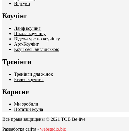
Відгуки
Коучінг
Лайф коучінг
Школа коучінгу
Відео-курс по коучінгу
Арт-Коучінг
Коуч-сесії англійською
Тренінги
Тренінги для жінок
Бізнес коучинг
Корисне
Ми зробили
Нотатки коуча
Все права защищены © 2021 ТОВ Be-live
Разработка сайта -
webstudio.biz