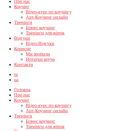
Про нас
Коучінг
Відео-курс по коучінгу
Арт-Коучинг онлайн
Тренінги
Бізнес коучинг
Тренінги для жінок
Відгуки
Відео-Відгуки
Корисне
Ми зробили
Нотатки коуча
Контакти
ru
ua
Головна
Про нас
Коучінг
Відео-курс по коучінгу
Арт-Коучинг онлайн
Тренінги
Бізнес коучинг
Тренінги для жінок