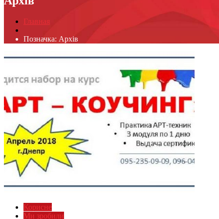
Архів
Главная
Позначка:
Архів
Корисне
Ми зробили