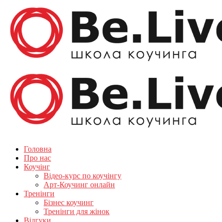
Головна
Про нас
Коучінг
Відео-курс по коучінгу
Арт-Коучинг онлайн
Тренінги
Бізнес коучинг
Тренінги для жінок
Відгуки