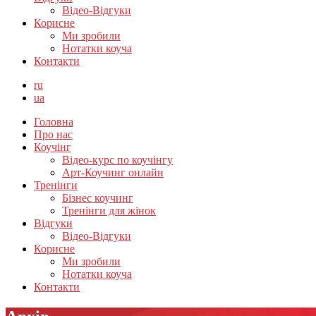
Відео-Відгуки
Корисне
Ми зробили
Нотатки коуча
Контакти
ru
ua
Головна
Про нас
Коучінг
Відео-курс по коучінгу
Арт-Коучинг онлайн
Тренінги
Бізнес коучинг
Тренінги для жінок
Відгуки
Відео-Відгуки
Корисне
Ми зробили
Нотатки коуча
Контакти