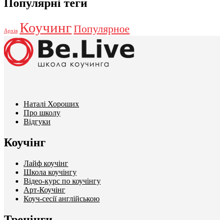
Популярні теги
Коучинг
Популярное
Архів
Наталі Хороших
Про школу
Відгуки
Коучінг
Лайф коучінг
Школа коучінгу
Відео-курс по коучінгу
Арт-Коучінг
Коуч-сесії англійською
Тренінги