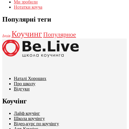
Ми зробили
Нотатки коуча
Популярні теги
Коучинг
Популярное
Архів
Наталі Хороших
Про школу
Відгуки
Коучінг
Лайф коучінг
Школа коучінгу
Відео-курс по коучінгу
Арт-Коучінг