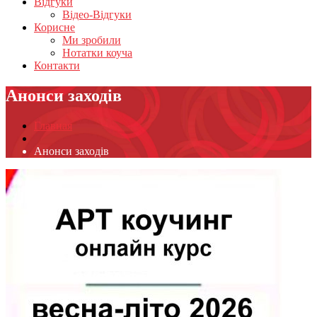
Відгуки
Відео-Відгуки
Корисне
Ми зробили
Нотатки коуча
Контакти
Анонси заходів
Главная
Анонси заходів