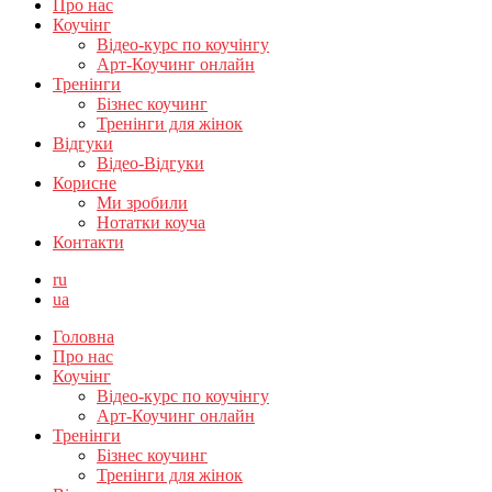
Про нас
Коучінг
Відео-курс по коучінгу
Арт-Коучинг онлайн
Тренінги
Бізнес коучинг
Тренінги для жінок
Відгуки
Відео-Відгуки
Корисне
Ми зробили
Нотатки коуча
Контакти
ru
ua
Головна
Про нас
Коучінг
Відео-курс по коучінгу
Арт-Коучинг онлайн
Тренінги
Бізнес коучинг
Тренінги для жінок