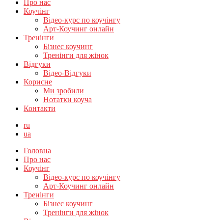
Про нас
Коучінг
Відео-курс по коучінгу
Арт-Коучинг онлайн
Тренінги
Бізнес коучинг
Тренінги для жінок
Відгуки
Відео-Відгуки
Корисне
Ми зробили
Нотатки коуча
Контакти
ru
ua
Головна
Про нас
Коучінг
Відео-курс по коучінгу
Арт-Коучинг онлайн
Тренінги
Бізнес коучинг
Тренінги для жінок