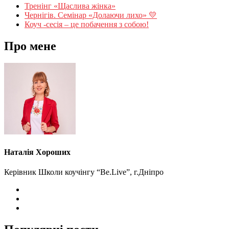
Тренінг «Щаслива жінка»
Чернігів. Семінар «Долаючи лихо» 💛
Коуч -сесія – це побачення з собою!
Про мене
Наталія Хороших
Керівник Школи коучінгу “Be.Live”, г.Дніпро