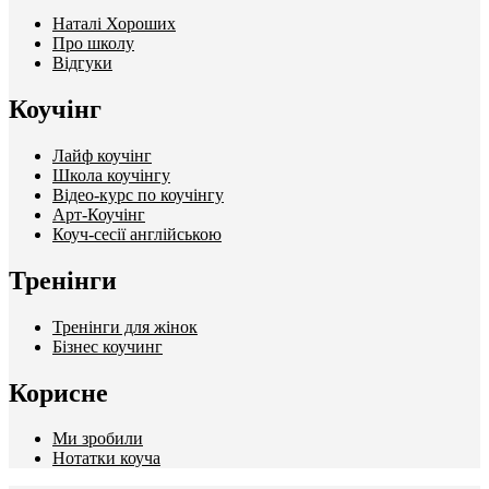
Наталі Хороших
Про школу
Відгуки
Коучінг
Лайф коучінг
Школа коучінгу
Відео-курс по коучінгу
Арт-Коучінг
Коуч-сесії англійською
Тренінги
Тренінги для жінок
Бізнес коучинг
Корисне
Ми зробили
Нотатки коуча