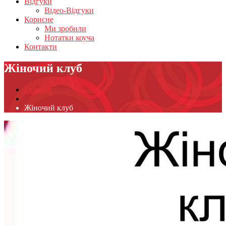
Відгуки
Відео-Відгуки
Корисне
Ми зробили
Нотатки коуча
Контакти
Жіночий клуб
Главная
Жіночий клуб