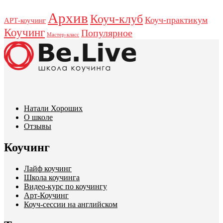
Архив
Коуч-клуб
Коуч-практикум
АРТ-коучинг
Коучинг
Популярное
Мастер-класс
Натали Хороших
О школе
Отзывы
Коучинг
Лайф коучинг
Школа коучинга
Видео-курс по коучингу
Арт-Коучинг
Коуч-сессии на английском