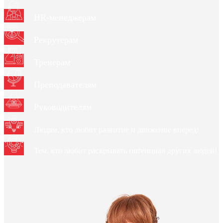
HR-менеджерам
Рекрутерам
Тренерам
Преподавателям
Руководителям
Людям, кто любит развитие и движение вперед!
Тем, кто любит раскрывать потенциал других людей!