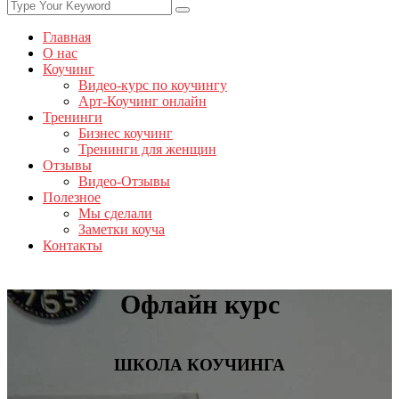
Главная
О нас
Коучинг
Видео-курс по коучингу
Арт-Коучинг онлайн
Тренинги
Бизнес коучинг
Тренинги для женщин
Отзывы
Видео-Отзывы
Полезное
Мы сделали
Заметки коуча
Контакты
Офлайн курс
ШКОЛА КОУЧИНГА