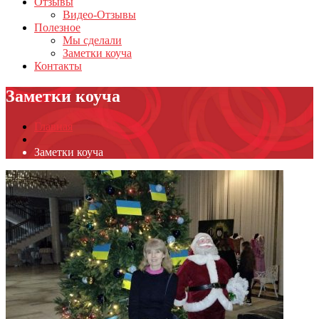
Отзывы
Видео-Отзывы
Полезное
Мы сделали
Заметки коуча
Контакты
Заметки коуча
Главная
Заметки коуча