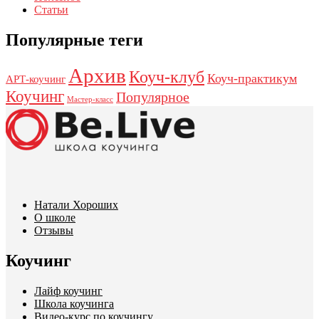
Статьи
Популярные теги
Архив
Коуч-клуб
Коуч-практикум
АРТ-коучинг
Коучинг
Популярное
Мастер-класс
Натали Хороших
О школе
Отзывы
Коучинг
Лайф коучинг
Школа коучинга
Видео-курс по коучингу