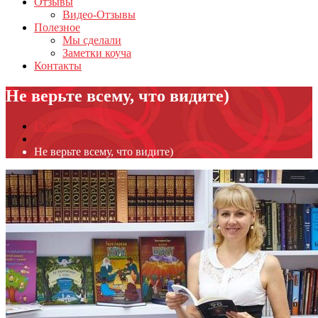
Отзывы
Видео-Отзывы
Полезное
Мы сделали
Заметки коуча
Контакты
Не верьте всему, что видите)
Главная
Не верьте всему, что видите)