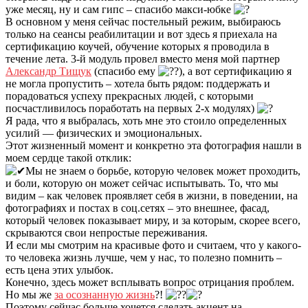
уже месяц, ну и сам гипс – спасибо макси-юбке
В основном у меня сейчас постельный режим, выбираюсь
только на сеансы реабилитации и вот здесь я приехала на
сертификацию коучей, обучение которых я проводила в
течение лета. 3-й модуль провел вместо меня мой партнер
Александр Тищук
(спасибо ему
), а вот сертификацию я
не могла пропустить – хотела быть рядом: поддержать и
порадоваться успеху прекрасных людей, с которыми
посчастливилось поработать на первых 2-х модулях)
Я рада, что я выбралась, хоть мне это стоило определенных
усилий — физических и эмоциональных.
Этот жизненный момент и конкретно эта фотография нашли в
моем сердце такой отклик:
Мы не знаем о борьбе, которую человек может проходить,
и боли, которую он может сейчас испытывать. То, что мы
видим – как человек проявляет себя в жизни, в поведении, на
фотографиях и постах в соц.сетях – это внешнее, фасад,
который человек показывает миру, и за которым, скорее всего,
скрываются свои непростые переживания.
И если мы смотрим на красивые фото и считаем, что у какого-
то человека жизнь лучше, чем у нас, то полезно помнить –
есть цена этих улыбок.
Конечно, здесь может всплывать вопрос отрицания проблем.
Но мы же
за осознанную жизнь
?!
Поэтому сейчас больше хочется сделать акцент на