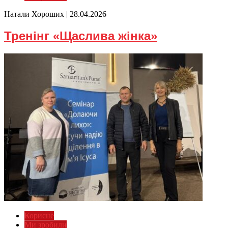
Натали Хороших |
28.04.2026
Тренінг «Щаслива жінка»
Корисне
Ми зробили