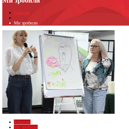
Ми зробили
Главная
Ми зробили
Корисне
Ми зробили