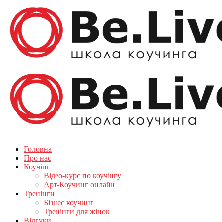
Головна
Про нас
Коучінг
Відео-курс по коучінгу
Арт-Коучинг онлайн
Тренінги
Бізнес коучинг
Тренінги для жінок
Відгуки