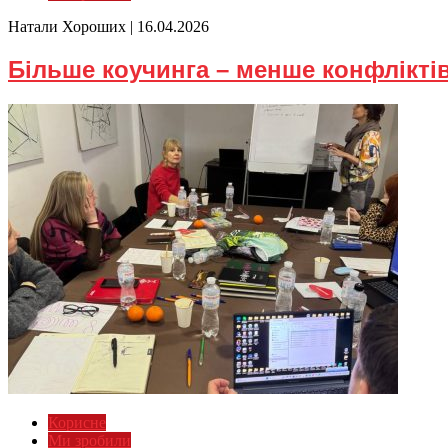
Натали Хороших |
16.04.2026
Більше коучинга – менше конфлікті
Корисне
Ми зробили