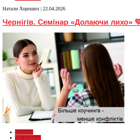
Натали Хороших |
22.04.2026
Чернігів. Семінар «Долаючи лихо» 
Корисне
Ми зробили