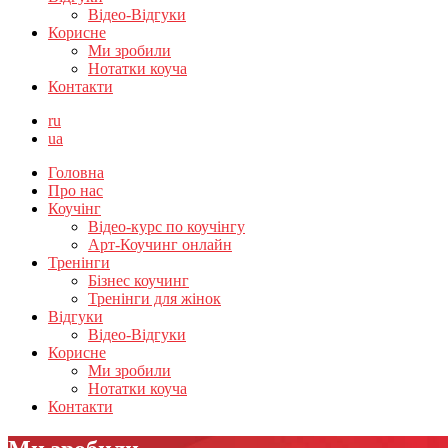
Відео-Відгуки
Корисне
Ми зробили
Нотатки коуча
Контакти
ru
ua
Головна
Про нас
Коучінг
Відео-курс по коучінгу
Арт-Коучинг онлайн
Тренінги
Бізнес коучинг
Тренінги для жінок
Відгуки
Відео-Відгуки
Корисне
Ми зробили
Нотатки коуча
Контакти