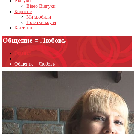
Відгуки
Відео-Відгуки
Корисне
Ми зробили
Нотатки коуча
Контакти
Общение = Любовь
Главная
Общение = Любовь