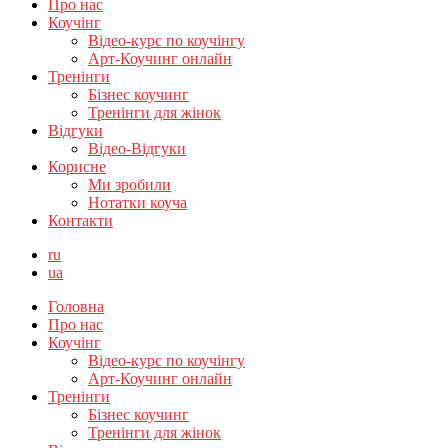
Про нас
Коучінг
Відео-курс по коучінгу
Арт-Коучинг онлайн
Тренінги
Бізнес коучинг
Тренінги для жінок
Відгуки
Відео-Відгуки
Корисне
Ми зробили
Нотатки коуча
Контакти
ru
ua
Головна
Про нас
Коучінг
Відео-курс по коучінгу
Арт-Коучинг онлайн
Тренінги
Бізнес коучинг
Тренінги для жінок