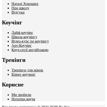
Наталі Хороших
Про школу
Відгуки
Коучінг
Лайф коучінг
Школа коучінгу
Відео-курс по коучінгу
Арт-Коучінг
Коуч-сесії англійською
Тренінги
Тренінги для жінок
Бізнес коучинг
Корисне
Ми зробили
Нотатки коуча