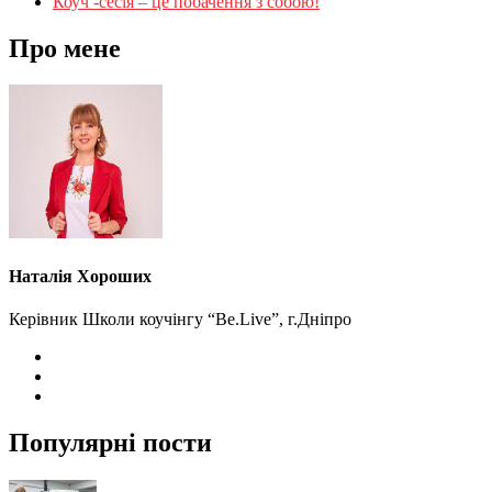
Коуч -сесія – це побачення з собою!
Про мене
Наталія Хороших
Керівник Школи коучінгу “Be.Live”, г.Дніпро
Популярні пости