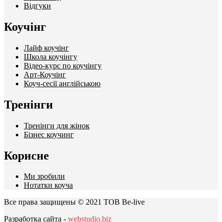
Відгуки
Коучінг
Лайф коучінг
Школа коучінгу
Відео-курс по коучінгу
Арт-Коучінг
Коуч-сесії англійською
Тренінги
Тренінги для жінок
Бізнес коучинг
Корисне
Ми зробили
Нотатки коуча
Все права защищены © 2021 ТОВ Be-live
Разработка сайта -
webstudio.biz