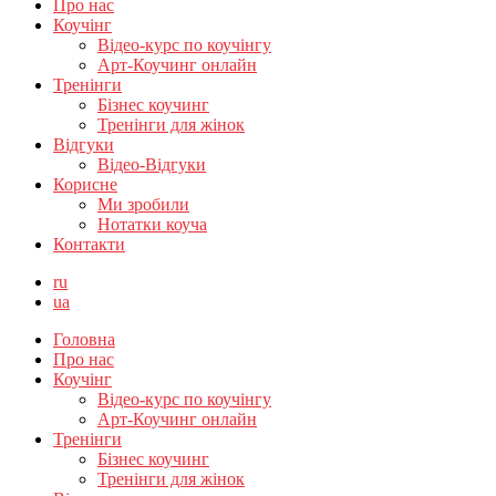
Про нас
Коучінг
Відео-курс по коучінгу
Арт-Коучинг онлайн
Тренінги
Бізнес коучинг
Тренінги для жінок
Відгуки
Відео-Відгуки
Корисне
Ми зробили
Нотатки коуча
Контакти
ru
ua
Головна
Про нас
Коучінг
Відео-курс по коучінгу
Арт-Коучинг онлайн
Тренінги
Бізнес коучинг
Тренінги для жінок