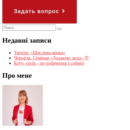
Недавні записи
Тренінг «Щаслива жінка»
Чернігів. Семінар «Долаючи лихо» 💛
Коуч -сесія – це побачення з собою!
Про мене