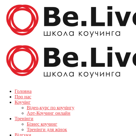
Головна
Про нас
Коучінг
Відео-курс по коучінгу
Арт-Коучинг онлайн
Тренінги
Бізнес коучинг
Тренінги для жінок
Відгуки