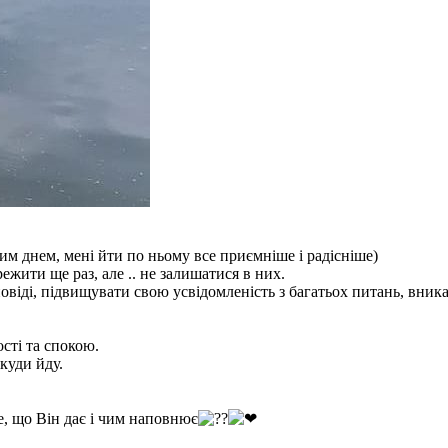
им днем, мені йти по ньому все приємніше і радісніше)
ежити ще раз, але .. не залишатися в них.
віді, підвищувати свою усвідомленість з багатьох питань, вника
сті та спокою.
 куди йду.
се, що Він дає і чим наповнює