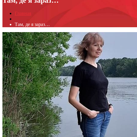
Там, де я зараз…
Главная
Там, де я зараз…