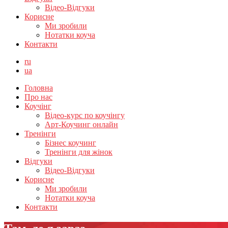
Відео-Відгуки
Корисне
Ми зробили
Нотатки коуча
Контакти
ru
ua
Головна
Про нас
Коучінг
Відео-курс по коучінгу
Арт-Коучинг онлайн
Тренінги
Бізнес коучинг
Тренінги для жінок
Відгуки
Відео-Відгуки
Корисне
Ми зробили
Нотатки коуча
Контакти