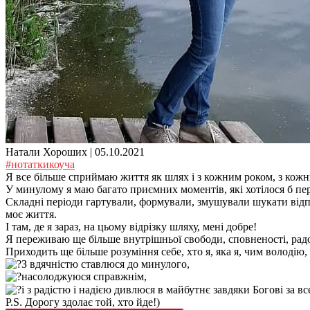
Натали Хороших |
05.10.2021
#нотаткикоуча
Я все більше сприймаю життя як шлях і з кожним роком, з кожн
У минулому я маю багато приємних моментів, які хотілося б пер
Складні періоди гартували, формували, змушували шукати відпо
моє життя.
І там, де я зараз, на цьому відрізку шляху, мені добре!
Я переживаю ще більше внутрішньої свободи, сповненості, радо
Приходить ще більше розуміння себе, хто я, яка я, чим володію,
З вдячністю ставлюся до минулого,
насолоджуюся справжнім,
і з радістю і надією дивлюся в майбутнє завдяки Богові за в
P.S. Дорогу здолає той, хто йде!)