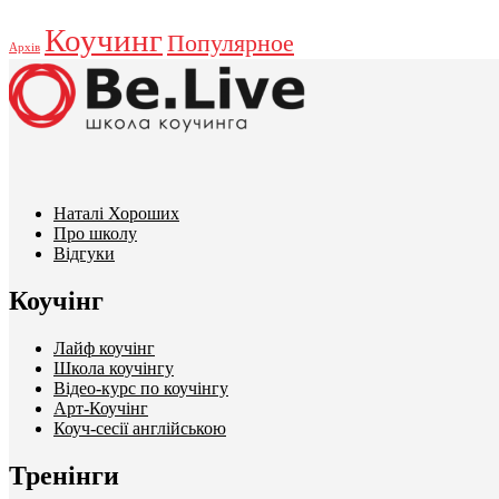
Коучинг
Популярное
Архів
Наталі Хороших
Про школу
Відгуки
Коучінг
Лайф коучінг
Школа коучінгу
Відео-курс по коучінгу
Арт-Коучінг
Коуч-сесії англійською
Тренінги