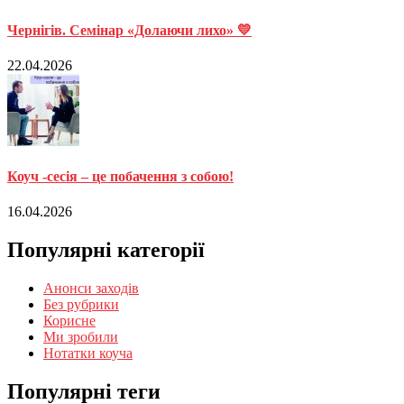
Чернігів. Семінар «Долаючи лихо» 💛
22.04.2026
Коуч -сесія – це побачення з собою!
16.04.2026
Популярні категорії
Анонси заходів
Без рубрики
Корисне
Ми зробили
Нотатки коуча
Популярні теги