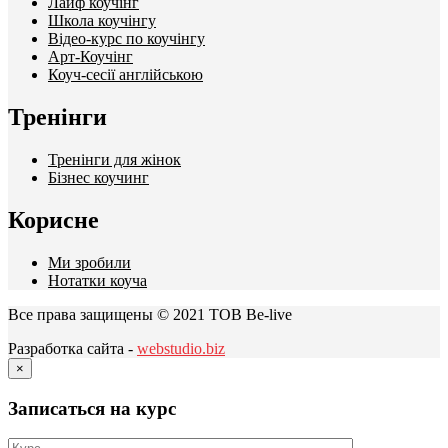
Лайф коучінг
Школа коучінгу
Відео-курс по коучінгу
Арт-Коучінг
Коуч-сесії англійською
Тренінги
Тренінги для жінок
Бізнес коучинг
Корисне
Ми зробили
Нотатки коуча
Все права защищены © 2021 ТОВ Be-live
Разработка сайта -
webstudio.biz
×
Записаться на курс