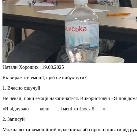
Натали Хороших |
19.08.2025
Як виражати емоції, щоб не вибухнути?
1. Вчасно озвучуй
Не чекай, поки емоції накопичаться. Використовуй «Я-повідом
«Я відчуваю ___, коли ___, і мені хотілося б ___».
2. Записуй
Можна вести «емоційний щоденник» або просто писати від руки