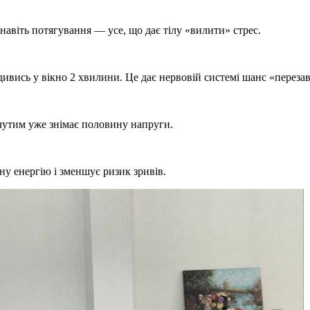
 навіть потягування — усе, що дає тілу «вилити» стрес.
 дивись у вікно 2 хвилини. Це дає нервовій системі шанс «переза
очутим уже знімає половину напруги.
ну енергію і зменшує ризик зривів.