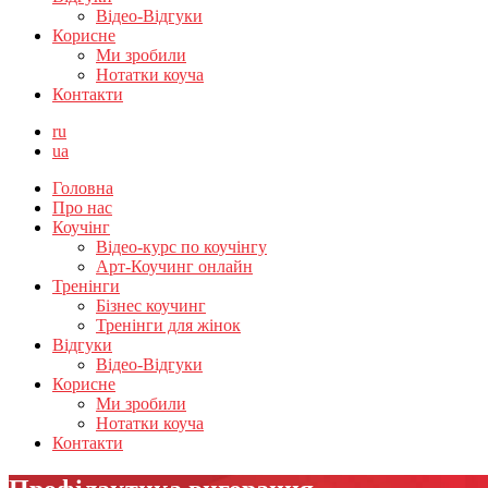
Відео-Відгуки
Корисне
Ми зробили
Нотатки коуча
Контакти
ru
ua
Головна
Про нас
Коучінг
Відео-курс по коучінгу
Арт-Коучинг онлайн
Тренінги
Бізнес коучинг
Тренінги для жінок
Відгуки
Відео-Відгуки
Корисне
Ми зробили
Нотатки коуча
Контакти