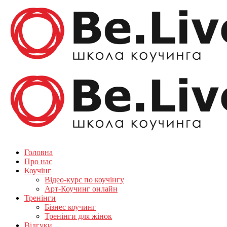
Головна
Про нас
Коучінг
Відео-курс по коучінгу
Арт-Коучинг онлайн
Тренінги
Бізнес коучинг
Тренінги для жінок
Відгуки