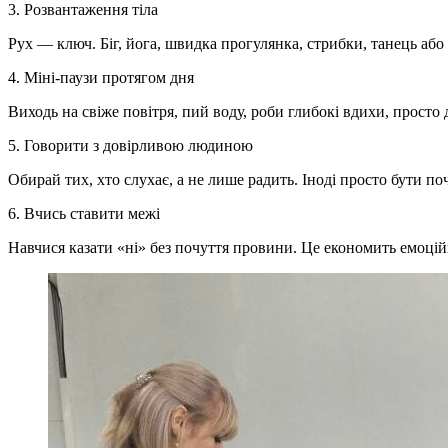
3. Розвантаження тіла
Рух — ключ. Біг, йога, швидка прогулянка, стрибки, танець або
4. Міні-паузи протягом дня
Виходь на свіже повітря, пий воду, роби глибокі вдихи, просто
5. Говорити з довірливою людиною
Обирай тих, хто слухає, а не лише радить. Іноді просто бути п
6. Вчись ставити межі
Навчися казати «ні» без почуття провини. Це економить емоцій