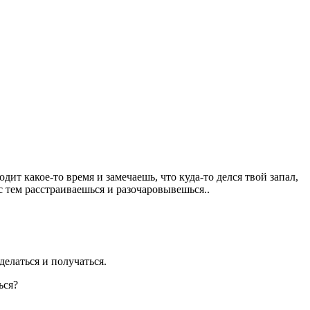
дит какое-то время и замечаешь, что куда-то делся твой запал,
 с тем расстраиваешься и разочаровывешься..
елаться и получаться.
ься?