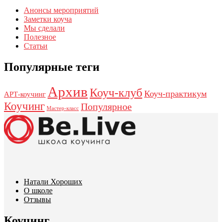
Анонсы мероприятий
Заметки коуча
Мы сделали
Полезное
Статьи
Популярные теги
Архив
Коуч-клуб
Коуч-практикум
АРТ-коучинг
Коучинг
Популярное
Мастер-класс
Натали Хороших
О школе
Отзывы
Коучинг