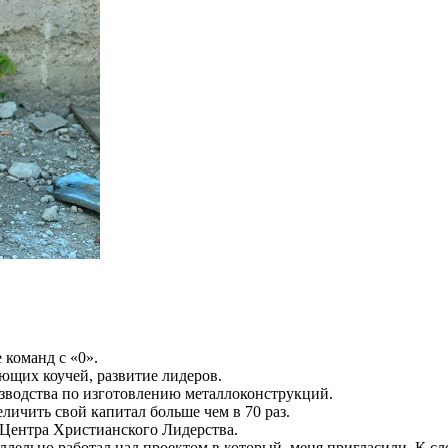
 команд с «0».
ющих коучей, развитие лидеров.
зводства по изготовлению металлоконструкций.
личить свой капитал больше чем в 70 раз.
 Центра Христианского Лидерства.
ллельно работал над проектом в который меня пригласили. К слов