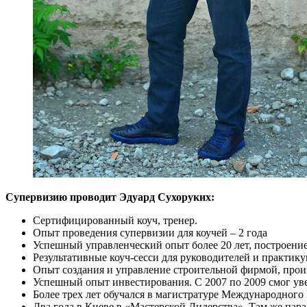
Супервизию проводит Эдуард Сухоруких:
Сертифицированный коуч, тренер.
Опыт проведения супервизии для коучей – 2 года
Успешный управленческий опыт более 20 лет, построение
Результативные коуч-сесси для руководителей и практику
Опыт создания и управление строительной фирмой, прои
Успешный опыт инвестирования. С 2007 по 2009 смог уве
Более трех лет обучался в магистратуре Международного
Два года в Киеве в «Мастерской Лидерства». Там же пара