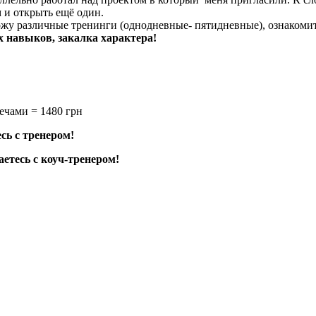
 и открыть ещё один.
ожу различные тренинги (однодневные- пятидневные), ознакоми
 навыков, закалка характера!
ечами = 1480 грн
сь с тренером!
етесь с коуч-тренером!