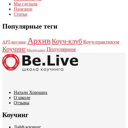
Мы сделали
Полезное
Статьи
Популярные теги
Архив
Коуч-клуб
Коуч-практикум
АРТ-коучинг
Коучинг
Популярное
Мастер-класс
Натали Хороших
О школе
Отзывы
Коучинг
Лайф коучинг