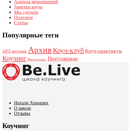
Анонсы мероприятий
Заметки коуча
Мы сделали
Полезное
Статьи
Популярные теги
Архив
Коуч-клуб
Коуч-практикум
АРТ-коучинг
Коучинг
Популярное
Мастер-класс
Натали Хороших
О школе
Отзывы
Коучинг