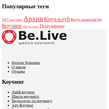
Популярные теги
Архив
Коуч-клуб
Коуч-практикум
АРТ-коучинг
Коучинг
Популярное
Мастер-класс
Натали Хороших
О школе
Отзывы
Коучинг
Лайф коучинг
Школа коучинга
Видео-курс по коучингу
Арт-Коучинг