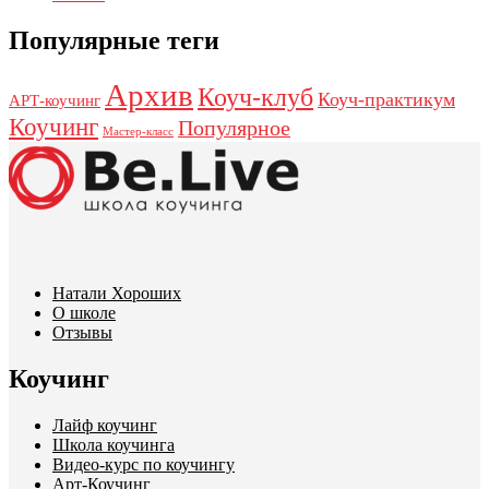
Популярные теги
Архив
Коуч-клуб
Коуч-практикум
АРТ-коучинг
Коучинг
Популярное
Мастер-класс
Натали Хороших
О школе
Отзывы
Коучинг
Лайф коучинг
Школа коучинга
Видео-курс по коучингу
Арт-Коучинг