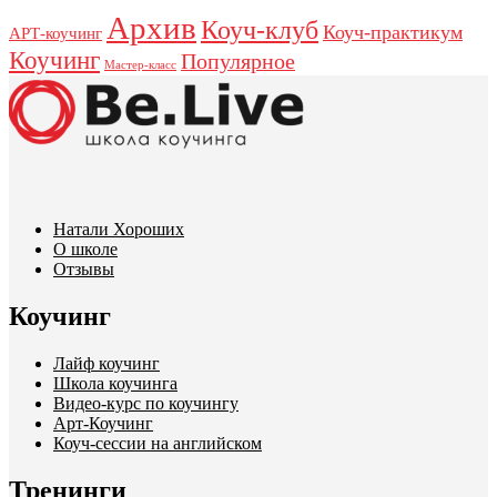
Архив
Коуч-клуб
Коуч-практикум
АРТ-коучинг
Коучинг
Популярное
Мастер-класс
Натали Хороших
О школе
Отзывы
Коучинг
Лайф коучинг
Школа коучинга
Видео-курс по коучингу
Арт-Коучинг
Коуч-сессии на английском
Тренинги