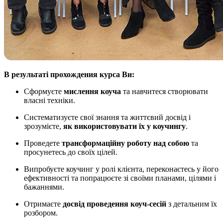
В результаті прохождения курса Ви:
Сформуєте
мислення коуча
та навчитеся створювати
власні техніки.
Систематизуєте свої знання та життєвий досвід і
зрозумієте,
як використовувати їх у коучингу
.
Проведете
трансформаційну роботу над собою
та
просунетесь до своїх цілей.
Випробуєте коучинг у ролі клієнта, переконаєтесь у його
ефективності та попрацюєте зі своїми планами, цілями і
бажаннями.
Отримаєте
досвід проведення коуч-сесій
з детальним їх
розбором.