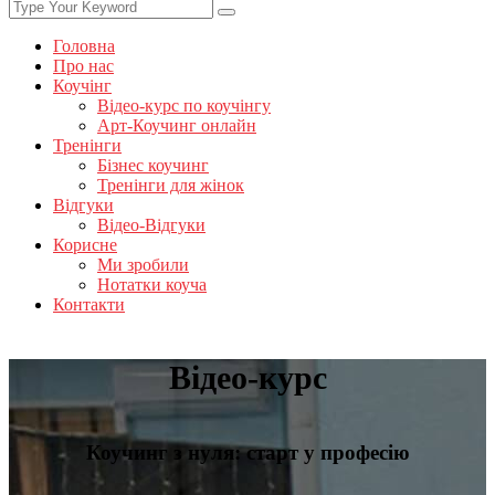
Головна
Про нас
Коучінг
Відео-курс по коучінгу
Арт-Коучинг онлайн
Тренінги
Бізнес коучинг
Тренінги для жінок
Відгуки
Відео-Відгуки
Корисне
Ми зробили
Нотатки коуча
Контакти
Відео-курс
Коучинг з нуля: старт у професію