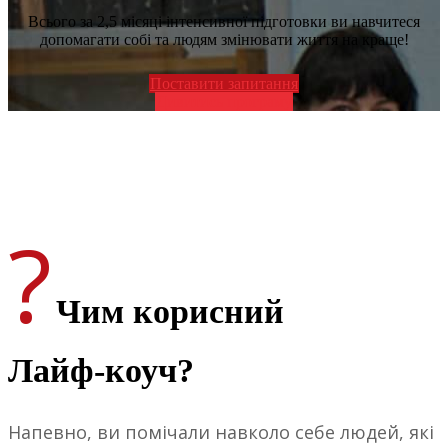
Всього за 2,5 місяці інтенсивної підготовки ви навчитеся
допомагати собі та людям змінювати життя на краще!
Поставити запитання
Дивитись програму
?
Чим корисний
Лайф-коуч?
Напевно, ви помічали навколо себе людей, які