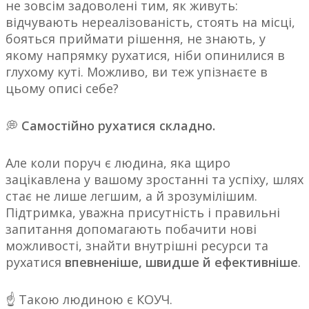
не зовсім задоволені тим, як живуть:
відчувають нереалізованість, стоять на місці,
бояться приймати рішення, не знають, у
якому напрямку рухатися, ніби опинилися в
глухому куті. Можливо, ви теж упізнаєте в
цьому описі себе?
💭
Самостійно рухатися складно.
Але коли поруч є людина, яка щиро
зацікавлена у вашому зростанні та успіху, шлях
стає не лише легшим, а й зрозумілішим.
Підтримка, уважна присутність і правильні
запитання допомагають побачити нові
можливості, знайти внутрішні ресурси та
рухатися
впевненіше, швидше й ефективніше
.
☝️ Такою людиною є КОУЧ.