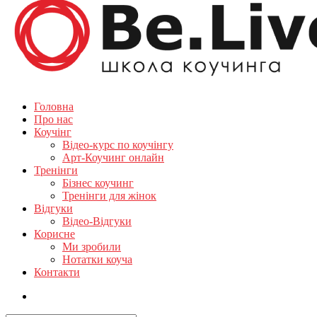
Головна
Про нас
Коучінг
Відео-курс по коучінгу
Арт-Коучинг онлайн
Тренінги
Бізнес коучинг
Тренінги для жінок
Відгуки
Відео-Відгуки
Корисне
Ми зробили
Нотатки коуча
Контакти