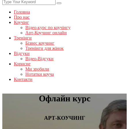
Головна
Про нас
Коучінг
Відео-курс по коучінгу
Арт-Коучинг онлайн
Тренінги
Бізнес коучинг
Тренінги для жінок
Відгуки
Відео-Відгуки
Корисне
Ми зробили
Нотатки коуча
Контакти
Офлайн курс
АРТ-КОУЧИНГ